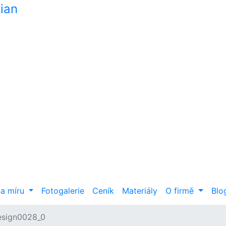
na míru
Fotogalerie
Ceník
Materiály
O firmě
Blo
esign0028_0