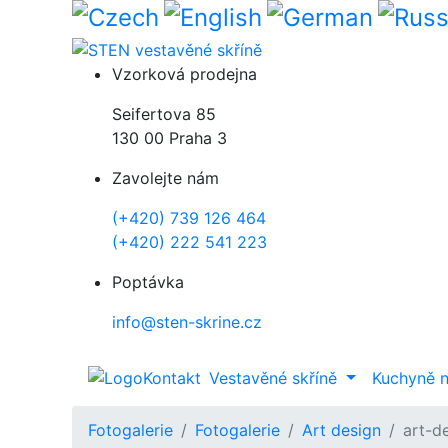
Přejít k hlavnímu obsahu
Vzorková prodejna
Seifertova 85
130 00 Praha 3
Zavolejte nám
(+420) 739 126 464
(+420) 222 541 223
Poptávka
info@sten-skrine.cz
Kontakt
Vestavěné skříně
Kuchyně 
Fotogalerie
Fotogalerie
Art design
art-d