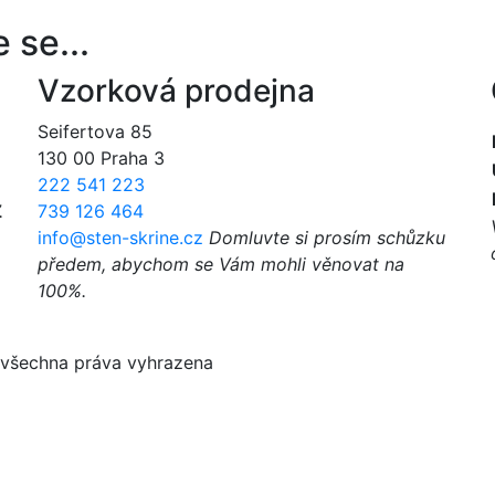
 se...
Vzorková prodejna
Seifertova 85
130 00 Praha 3
222 541 223
.
739 126 464
info@sten-skrine.cz
Domluvte si prosím schůzku
předem, abychom se Vám mohli věnovat na
100%.
o. všechna práva vyhrazena