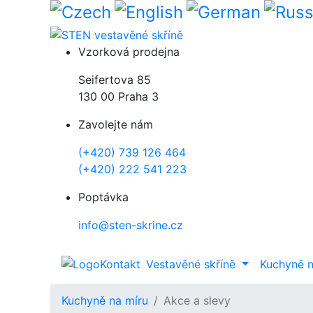
Přejít k hlavnímu obsahu
Vzorková prodejna
Seifertova 85
130 00 Praha 3
Zavolejte nám
(+420) 739 126 464
(+420) 222 541 223
Poptávka
info@sten-skrine.cz
Kontakt
Vestavěné skříně
Kuchyně 
Kuchyně na míru
Akce a slevy