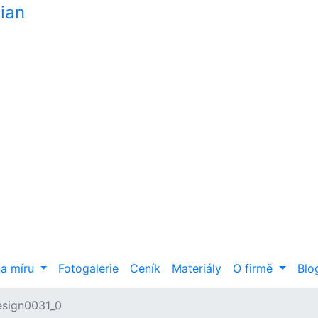
na míru
Fotogalerie
Ceník
Materiály
O firmě
Blo
esign0031_0