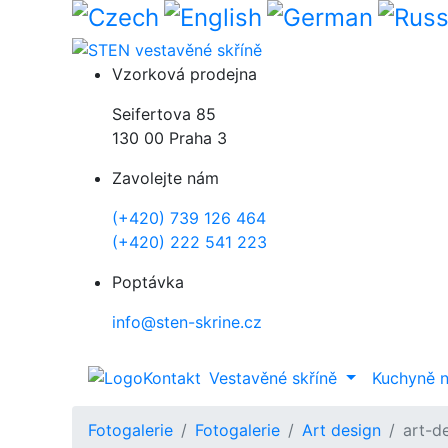
Přejít k hlavnímu obsahu
Vzorková prodejna
Seifertova 85
130 00 Praha 3
Zavolejte nám
(+420) 739 126 464
(+420) 222 541 223
Poptávka
info@sten-skrine.cz
Kontakt
Vestavěné skříně
Kuchyně 
Fotogalerie
Fotogalerie
Art design
art-d