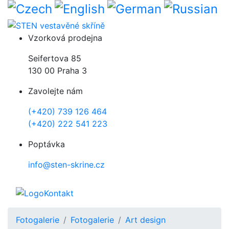
Přejít k hlavnímu obsahu
Vzorková prodejna
Seifertova 85
130 00 Praha 3
Zavolejte nám
(+420) 739 126 464
(+420) 222 541 223
Poptávka
info@sten-skrine.cz
Kontakt
Fotogalerie
Fotogalerie
Art design