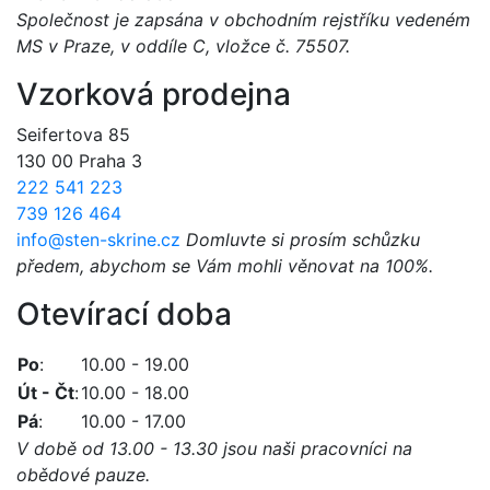
Společnost je zapsána v obchodním rejstříku vedeném
MS v Praze, v oddíle C, vložce č. 75507.
Vzorková prodejna
Seifertova 85
130 00 Praha 3
222 541 223
739 126 464
info@sten-skrine.cz
Domluvte si prosím schůzku
předem, abychom se Vám mohli věnovat na 100%.
Otevírací doba
Po
:
10.00 - 19.00
Út - Čt
:
10.00 - 18.00
Pá
:
10.00 - 17.00
V době od 13.00 - 13.30 jsou naši pracovníci na
obědové pauze.