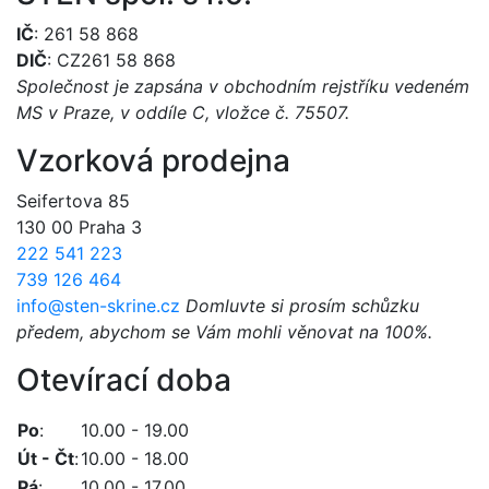
IČ
: 261 58 868
DIČ
: CZ261 58 868
Společnost je zapsána v obchodním rejstříku vedeném
MS v Praze, v oddíle C, vložce č. 75507.
Vzorková prodejna
Seifertova 85
130 00 Praha 3
222 541 223
739 126 464
info@sten-skrine.cz
Domluvte si prosím schůzku
předem, abychom se Vám mohli věnovat na 100%.
Otevírací doba
Po
:
10.00 - 19.00
Út - Čt
:
10.00 - 18.00
Pá
:
10.00 - 17.00