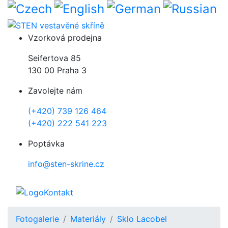
Přejít k hlavnímu obsahu
Vzorková prodejna
Seifertova 85
130 00 Praha 3
Zavolejte nám
(+420) 739 126 464
(+420) 222 541 223
Poptávka
info@sten-skrine.cz
Kontakt
Fotogalerie
Materiály
Sklo Lacobel