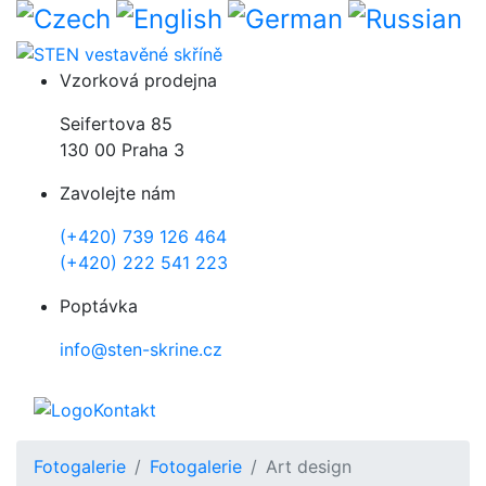
Přejít k hlavnímu obsahu
Vzorková prodejna
Seifertova 85
130 00 Praha 3
Zavolejte nám
(+420) 739 126 464
(+420) 222 541 223
Poptávka
info@sten-skrine.cz
Kontakt
Fotogalerie
Fotogalerie
Art design