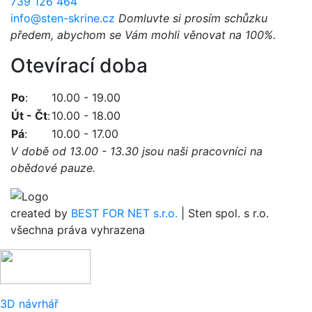
739 126 464
info@sten-skrine.cz
Domluvte si prosím schůzku
předem, abychom se Vám mohli věnovat na 100%.
Otevírací doba
Po
:
10.00 - 19.00
Út - Čt
:
10.00 - 18.00
Pá
:
10.00 - 17.00
V době od 13.00 - 13.30 jsou naši pracovníci na
obědové pauze.
created by
BEST FOR NET s.r.o.
| Sten spol. s r.o.
všechna práva vyhrazena
3D návrhář