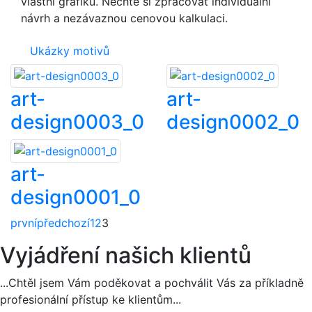
vlastní grafiku. Nechte si zpracovat individuální
návrh a nezávaznou cenovou kalkulaci.
Ukázky motivů
art-
art-
design0003_0
design0002_0
art-
design0001_0
první
předchozí
1
2
3
Vyjádření našich klientů
...Chtěl jsem Vám poděkovat a pochválit Vás za příkladně
profesionální přístup ke klientům...