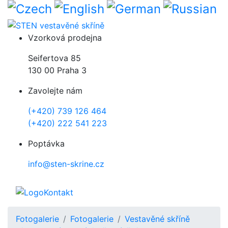
Přejít k hlavnímu obsahu
Vzorková prodejna
Seifertova 85
130 00 Praha 3
Zavolejte nám
(+420) 739 126 464
(+420) 222 541 223
Poptávka
info@sten-skrine.cz
Kontakt
Fotogalerie
Fotogalerie
Vestavěné skříně