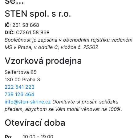
se...
STEN spol. s r.o.
IČ
: 261 58 868
DIČ
: CZ261 58 868
Společnost je zapsána v obchodním rejstříku vedeném
MS v Praze, v oddíle C, vložce č. 75507.
Vzorková prodejna
Seifertova 85
130 00 Praha 3
222 541 223
739 126 464
info@sten-skrine.cz
Domluvte si prosím schůzku
předem, abychom se Vám mohli věnovat na 100%.
Otevírací doba
Po
:
10.00 - 19.00