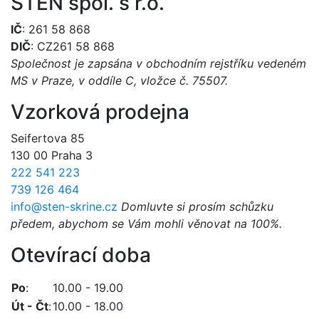
STEN spol. s r.o.
IČ
: 261 58 868
DIČ
: CZ261 58 868
Společnost je zapsána v obchodním rejstříku vedeném
MS v Praze, v oddíle C, vložce č. 75507.
Vzorková prodejna
Seifertova 85
130 00 Praha 3
222 541 223
739 126 464
info@sten-skrine.cz
Domluvte si prosím schůzku
předem, abychom se Vám mohli věnovat na 100%.
Otevírací doba
Po
:
10.00 - 19.00
Út - Čt
:
10.00 - 18.00