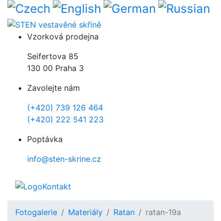
Přejít k hlavnímu obsahu
Vzorková prodejna
Seifertova 85
130 00 Praha 3
Zavolejte nám
(+420) 739 126 464
(+420) 222 541 223
Poptávka
info@sten-skrine.cz
Kontakt
Fotogalerie
Materiály
Ratan
ratan-19a