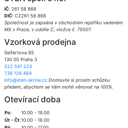
IČ
: 261 58 868
DIČ
: CZ261 58 868
Společnost je zapsána v obchodním rejstříku vedeném
MS v Praze, v oddíle C, vložce č. 75507.
Vzorková prodejna
Seifertova 85
130 00 Praha 3
222 541 223
739 126 464
info@sten-skrine.cz
Domluvte si prosím schůzku
předem, abychom se Vám mohli věnovat na 100%.
Otevírací doba
Po
:
10.00 - 19.00
Út - Čt
:
10.00 - 18.00
Pá
:
10.00 - 17.00