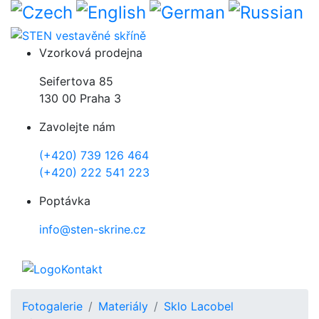
Přejít k hlavnímu obsahu
Vzorková prodejna
Seifertova 85
130 00 Praha 3
Zavolejte nám
(+420) 739 126 464
(+420) 222 541 223
Poptávka
info@sten-skrine.cz
Kontakt
Fotogalerie
Materiály
Sklo Lacobel