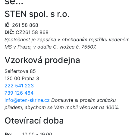
se...
STEN spol. s r.o.
IČ
: 261 58 868
DIČ
: CZ261 58 868
Společnost je zapsána v obchodním rejstříku vedeném
MS v Praze, v oddíle C, vložce č. 75507.
Vzorková prodejna
Seifertova 85
130 00 Praha 3
222 541 223
739 126 464
info@sten-skrine.cz
Domluvte si prosím schůzku
předem, abychom se Vám mohli věnovat na 100%.
Otevírací doba
Po
:
10.00 - 19.00