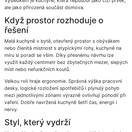
Výsledkem je kuchyně, která nepůsobí jako cizí prvek,
ale jako přirozená součást domova.
Když prostor rozhoduje o
řešení
Malá kuchyně v bytě, otevřený prostor s obývákem
nebo členitá místnost s atypickými rohy, kuchyně na
míru si poradí se vším. Díky přesnému návrhu lze
využít každý centimetr bez zbytečných mezer, slepých
míst nebo nefunkčních koutů.
Velkou roli hraje ergonomie. Správná výška pracovní
desky, logické rozložení spotřebičů i plynulý pohyb
mezi jednotlivými zónami výrazně ovlivňují pohodlí při
vaření. Dobře navržená kuchyně šetří čas, energii i
nervy.
Styl, který vydrží