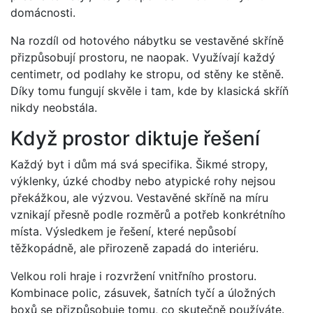
domácnosti.
Na rozdíl od hotového nábytku se vestavěné skříně
přizpůsobují prostoru, ne naopak. Využívají každý
centimetr, od podlahy ke stropu, od stěny ke stěně.
Díky tomu fungují skvěle i tam, kde by klasická skříň
nikdy neobstála.
Když prostor diktuje řešení
Každý byt i dům má svá specifika. Šikmé stropy,
výklenky, úzké chodby nebo atypické rohy nejsou
překážkou, ale výzvou. Vestavěné skříně na míru
vznikají přesně podle rozměrů a potřeb konkrétního
místa. Výsledkem je řešení, které nepůsobí
těžkopádně, ale přirozeně zapadá do interiéru.
Velkou roli hraje i rozvržení vnitřního prostoru.
Kombinace polic, zásuvek, šatních tyčí a úložných
boxů se přizpůsobuje tomu, co skutečně používáte.